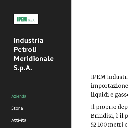
Sk
Industria
Petroli
Meridionale
S.p.A.
IPEM Industri
importazione)
liquidi e gass
Azienda
Il proprio de
Storia
Brindisi, è i
Attività
52.100 metri 