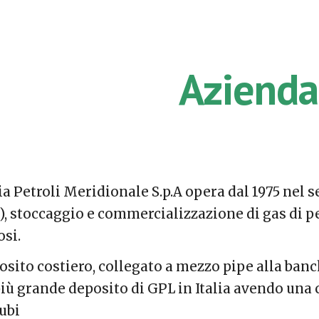
ip to main content
Skip to navigat
Azienda
a Petroli Meridionale S.p.A opera dal 1975 nel 
, stoccaggio e commercializzazione di gas di pet
osi.
posito costiero, collegato a mezzo pipe alla ban
l più grande deposito di GPL in Italia avendo una
cubi